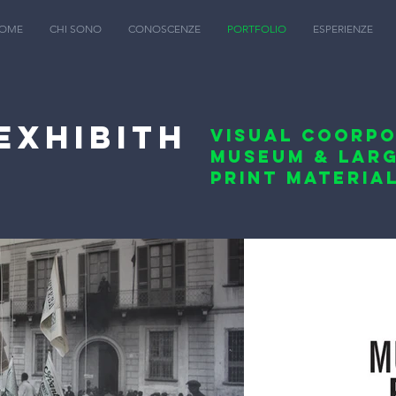
OME
CHI SONO
CONOSCENZE
PORTFOLIO
ESPERIENZE
EXHIBITH
VISUAL
COORPO
MUSEUM &
LAR
PRINT MATERIA