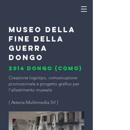
MUSEO DELLA
FINE DELLA
GUERRA
DONGO
2014 Dongo (Como)
Creazione logotipo, comunicazione
promozionale e progetto grafico per
l’allestimento museale
( Asteria Multimedia Srl )